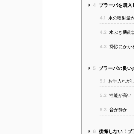
4
ブラーバを購入
4.1
水の噴射量
4.2
水ぶき機能
4.3
掃除にかか
5
ブラーバの良い
5.1
お手入れが
5.2
性能が高い
5.3
音が静か
6
後悔しない！ブ