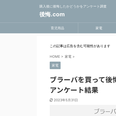
購入後に後悔したかどうかをアンケート調査
後悔.com
育児用品
家電
この記事は広告を含む可能性があります
HOME
>
家電
>
家電
ブラーバを買って後
アンケート結果
2023年5月31日