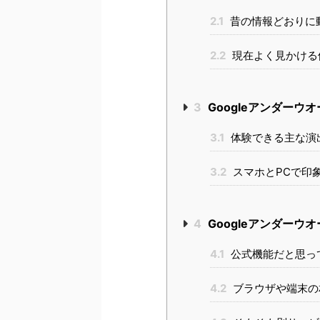
2.1
昔の情報どおりに
2.2
現在よく見かける
3
Googleアンダーウ
3.1
体験できる主な演
3.2
スマホとPCで印
4
Googleアンダーウ
4.1
公式機能だと思っ
4.2
ブラウザや端末の