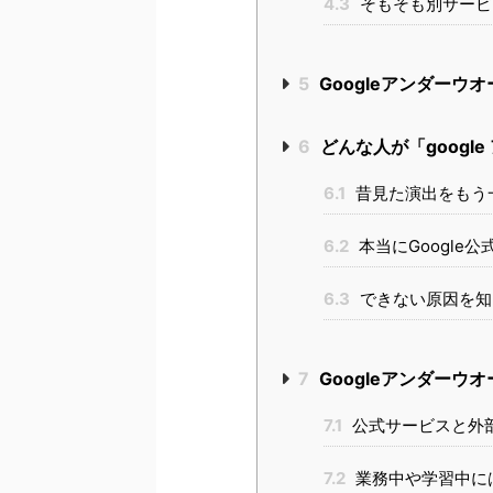
4.3
そもそも別サービ
5
Googleアンダーウ
6
どんな人が「googl
6.1
昔見た演出をもう
6.2
本当にGoogle
6.3
できない原因を知
7
Googleアンダー
7.1
公式サービスと外
7.2
業務中や学習中に