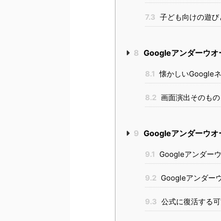
7.3
子ども向けの遊び
8
Googleアンダー
8.1
懐かしいGoogl
8.2
画面演出そのもの
9
Googleアンダーウ
9.1
Googleアンダ
9.2
Googleアンダ
9.3
公式に復活する可