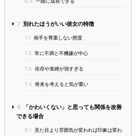
6.4
一緒に成長できる
7
別れたほうがいい彼女の特徴
7.1
相手を尊重しない態度
7.2
常に不満と不機嫌が中心
7.3
依存や束縛が強すぎる
7.4
将来を考えると気が重い
8
「かわいくない」と思っても関係を改善
できる場合
8.1
見た目より雰囲気が変われば印象は変わ