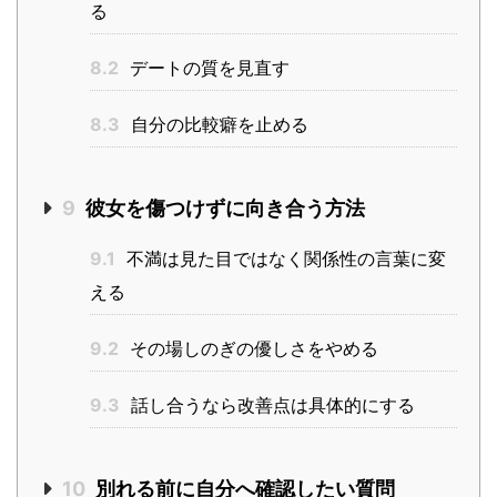
る
8.2
デートの質を見直す
8.3
自分の比較癖を止める
9
彼女を傷つけずに向き合う方法
9.1
不満は見た目ではなく関係性の言葉に変
える
9.2
その場しのぎの優しさをやめる
9.3
話し合うなら改善点は具体的にする
10
別れる前に自分へ確認したい質問