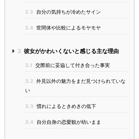
2.3
自分の気持ちが冷めたサイン
2.4
世間体や比較によるモヤモヤ
3
彼女がかわいくないと感じる主な理由
3.1
交際前に妥協して付き合った事実
3.2
外見以外の魅力をまだ見つけられていな
い
3.3
慣れによるときめきの低下
3.4
自分自身の恋愛観が幼いまま