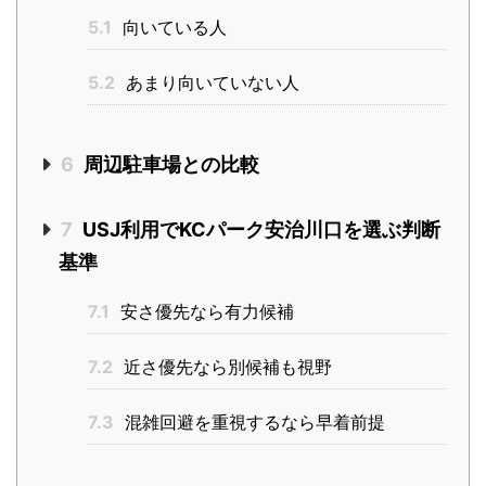
5.1
向いている人
5.2
あまり向いていない人
6
周辺駐車場との比較
7
USJ利用でKCパーク安治川口を選ぶ判断
基準
7.1
安さ優先なら有力候補
7.2
近さ優先なら別候補も視野
7.3
混雑回避を重視するなら早着前提