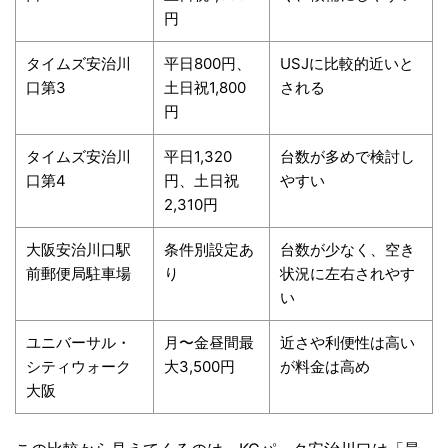
円
タイムズ安治川
平日800円、
USJに比較的近いと
口第3
土日祝1,800
される
円
タイムズ安治川
平日1,320
台数が多めで検討し
口第4
円、土日祝
やすい
2,310円
大阪安治川口駅
条件別設定あ
台数が少なく、空き
前郵便局駐車場
り
状況に左右されやす
い
ユニバーサル・
月〜金昼間最
近さや利便性は高い
シティウォーク
大3,500円
が料金は高め
大阪