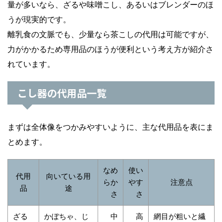
量が多いなら、ざるや味噌こし、あるいはブレンダーのほ
うが現実的です。
離乳食の文脈でも、少量なら茶こしの代用は可能ですが、
力がかかるため専用品のほうが便利という考え方が紹介さ
れています。
こし器の代用品一覧
まずは全体像をつかみやすいように、主な代用品を表にま
とめます。
なめ
使い
代用
向いている用
らか
やす
注意点
品
途
さ
さ
ざる
かぼちゃ、じ
中
高
網目が粗いと繊