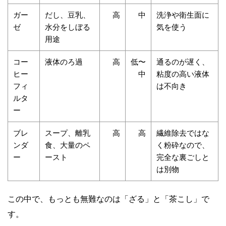
ガー
だし、豆乳、
高
中
洗浄や衛生面に
ゼ
水分をしぼる
気を使う
用途
コー
液体のろ過
高
低〜
通るのが遅く、
ヒー
中
粘度の高い液体
フィ
は不向き
ルタ
ー
ブレ
スープ、離乳
高
高
繊維除去ではな
ンダ
食、大量のペ
く粉砕なので、
ー
ースト
完全な裏ごしと
は別物
この中で、もっとも無難なのは「ざる」と「茶こし」で
す。