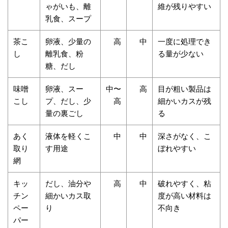
ゃがいも、離
維が残りやすい
乳食、スープ
茶こ
卵液、少量の
高
中
一度に処理でき
し
離乳食、粉
る量が少ない
糖、だし
味噌
卵液、スー
中〜
高
目が粗い製品は
こし
プ、だし、少
高
細かいカスが残
量の裏ごし
る
あく
液体を軽くこ
中
中
深さがなく、こ
取り
す用途
ぼれやすい
網
キッ
だし、油分や
高
中
破れやすく、粘
チン
細かいカス取
度が高い材料は
ペー
り
不向き
パー