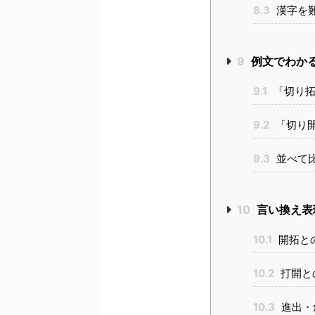
8.3
漢字を
9
例文でわか
9.1
「切り拓
9.2
「切り
9.3
並べて
10
言い換え表
10.1
開拓と
10.2
打開と
10.3
進出・