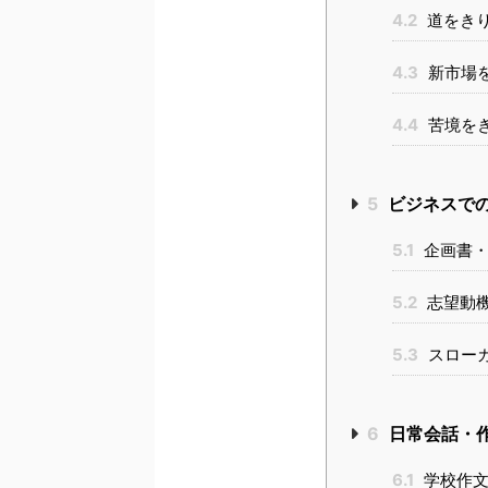
4.2
道をき
4.3
新市場
4.4
苦境を
5
ビジネスで
5.1
企画書・
5.2
志望動機
5.3
スロー
6
日常会話・
6.1
学校作文