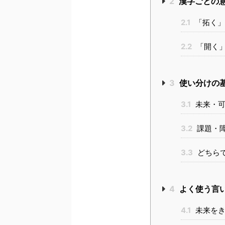
2
漢字ごとの
2.1
「拓く」
2.2
「開く」
3
使い分けの
3.1
未来・可
3.2
課題・
3.3
どちら
4
よく使う言
4.1
未来をき