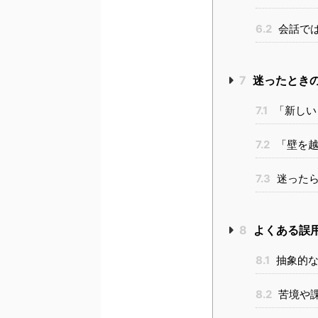
6.2
会話で
7
迷ったとき
7.1
「新しい
7.2
「壁を越
7.3
迷ったら
8
よくある誤
8.1
抽象的な
8.2
苦境や