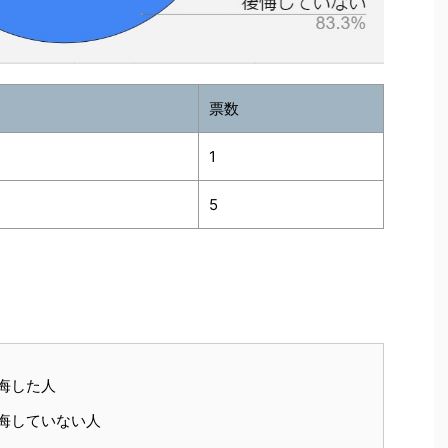
票数
1
5
悔した人
悔していない人