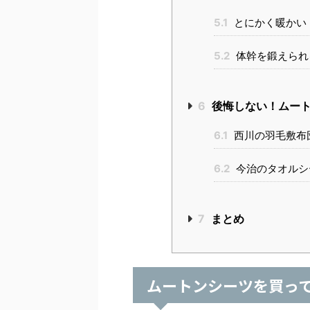
5.1
とにかく暖かい
5.2
体幹を鍛えられ
6
後悔しない！ムート
6.1
西川の羽毛敷布
6.2
今治のタオルシ
7
まとめ
ムートンシーツを買っ