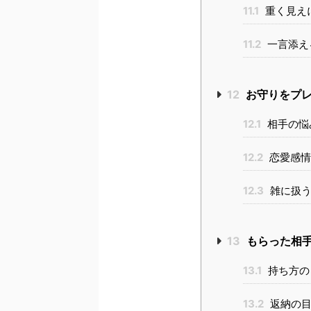
11.1
重く見え
11.2
一言添え
12
お守りをプレ
12.1
相手の悩
12.2
恋愛感情
12.3
雑に扱う
13
もらった相
13.1
持ち方の
13.2
返納の目