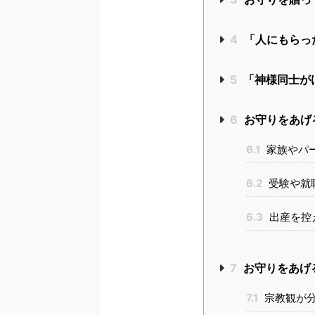
4
「人にもらっ
5
「神様同士が
6
お守りをあげ
6.1
家族やパ
6.2
受験や就
6.3
出産を控
7
お守りをあげ
7.1
宗教観が