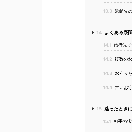
13.3
返納先の
14
よくある疑
14.1
旅行先で
14.2
複数のお
14.3
お守りを
14.4
古いお守
15
迷ったときに
15.1
相手の状