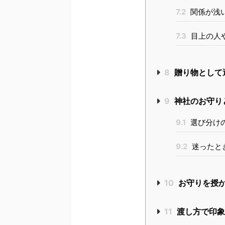
7.2
関係が浅
7.3
目上の人
8
贈り物として
9
神社のお守り
9.1
選び分け
9.2
迷ったと
10
お守りを授
11
渡し方で印象