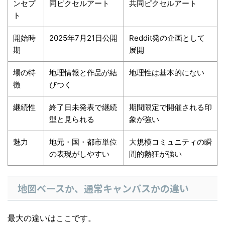
ンセプ
同ピクセルアート
共同ピクセルアート
ト
開始時
2025年7月21日公開
Reddit発の企画として
期
展開
場の特
地理情報と作品が結
地理性は基本的にない
徴
びつく
継続性
終了日未発表で継続
期間限定で開催される印
型と見られる
象が強い
魅力
地元・国・都市単位
大規模コミュニティの瞬
の表現がしやすい
間的熱狂が強い
地図ベースか、通常キャンバスかの違い
最大の違いはここです。