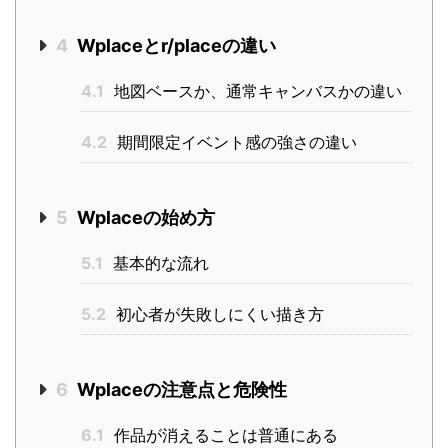
4
Wplaceとr/placeの違い
4.1
地図ベースか、通常キャンバスかの違い
4.2
期間限定イベント感の強さの違い
5
Wplaceの始め方
5.1
基本的な流れ
5.2
初心者が失敗しにくい描き方
6
Wplaceの注意点と危険性
6.1
作品が消えることは普通にある