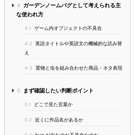
4
ガーデンノームバグとして考えられる主
な使われ方
4.1
ゲーム内オブジェクトの不具合
4.2
英語タイトルや英語文の機械的な読み替
え
4.3
置物と虫を組み合わせた商品・ネタ表現
5
まず確認したい判断ポイント
5.1
どこで見た言葉か
5.2
近くに作品名があるか