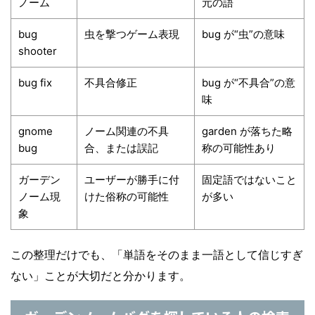
ノーム
元の語
bug
虫を撃つゲーム表現
bug が“虫”の意味
shooter
bug fix
不具合修正
bug が“不具合”の意
味
gnome
ノーム関連の不具
garden が落ちた略
bug
合、または誤記
称の可能性あり
ガーデン
ユーザーが勝手に付
固定語ではないこと
ノーム現
けた俗称の可能性
が多い
象
この整理だけでも、「単語をそのまま一語として信じすぎ
ない」ことが大切だと分かります。