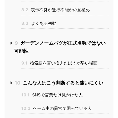
8.2
表示不良か進行不能かの見極め
8.3
よくある初動
9
ガーデンノームバグが正式名称ではない
可能性
9.1
検索語を言い換えたほうが早い場面
10
こんな人はこう判断すると迷いにくい
10.1
SNSで言葉だけ見かけた人
10.2
ゲーム中の異常で困っている人