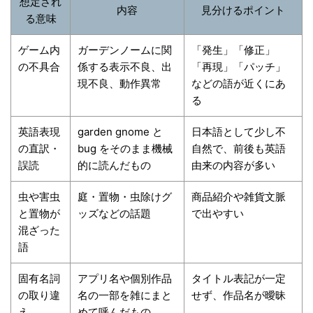
想定され
内容
見分けるポイント
る意味
ゲーム内
ガーデンノームに関
「発生」「修正」
の不具合
係する表示不良、出
「再現」「パッチ」
現不良、動作異常
などの語が近くにあ
る
英語表現
garden gnome と
日本語として少し不
の直訳・
bug をそのまま機械
自然で、前後も英語
誤読
的に読んだもの
由来の内容が多い
虫や害虫
庭・置物・虫除けグ
商品紹介や雑貨文脈
と置物が
ッズなどの話題
で出やすい
混ざった
語
固有名詞
アプリ名や個別作品
タイトル表記が一定
の取り違
名の一部を雑にまと
せず、作品名が曖昧
え
めて呼んだもの