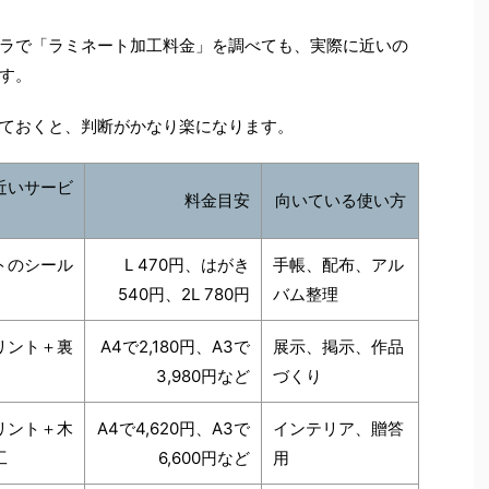
ラで「ラミネート加工料金」を調べても、実際に近いの
す。
ておくと、判断がかなり楽になります。
近いサービ
料金目安
向いている使い方
トのシール
L 470円、はがき
手帳、配布、アル
540円、2L 780円
バム整理
リント＋裏
A4で2,180円、A3で
展示、掲示、作品
3,980円など
づくり
リント＋木
A4で4,620円、A3で
インテリア、贈答
工
6,600円など
用