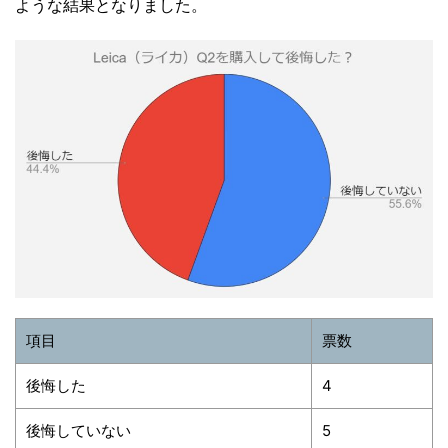
ような結果となりました。
項目
票数
後悔した
4
後悔していない
5