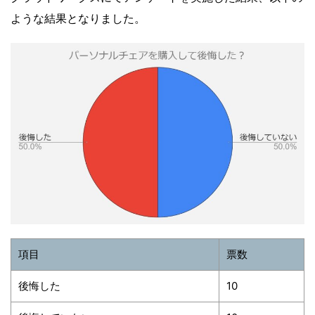
ような結果となりました。
項目
票数
後悔した
10