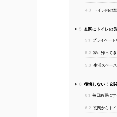
4.3
トイレ内の室
5
玄関にトイレの良
5.1
プライベート
5.2
家に帰ってき
5.3
生活スペース
6
後悔しない！玄関
6.1
毎日綺麗にす
6.2
玄関からトイ