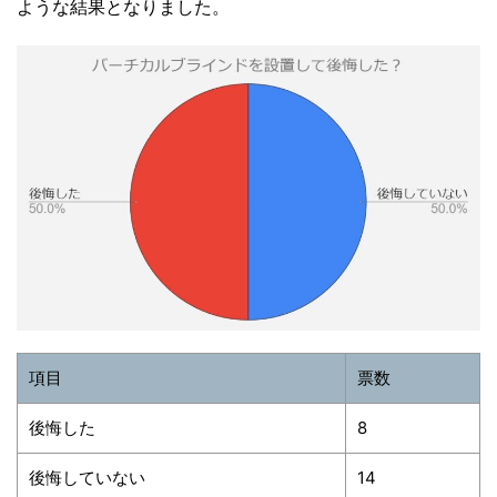
ような結果となりました。
項目
票数
後悔した
8
後悔していない
14